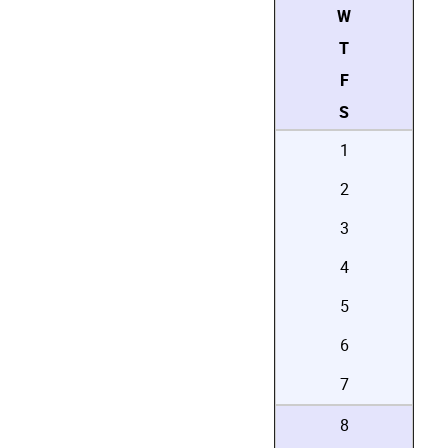
W
T
F
S
1
2
3
4
5
6
7
8