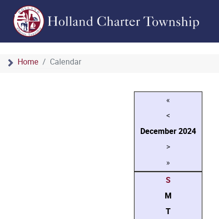
Home
Calendar
«
<
December
2024
>
»
S
M
T