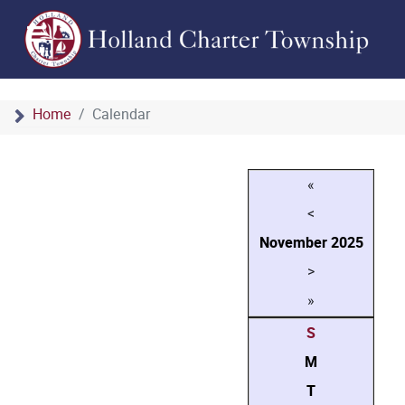
Home
Calendar
«
<
November
2025
>
»
S
M
T